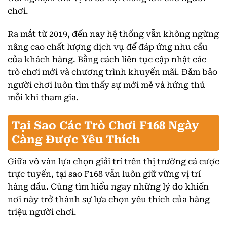
chơi.
Ra mắt từ 2019, đến nay hệ thống vẫn không ngừng
nâng cao chất lượng dịch vụ để đáp ứng nhu cầu
của khách hàng. Bằng cách liên tục cập nhật các
trò chơi mới và chương trình khuyến mãi. Đảm bảo
người chơi luôn tìm thấy sự mới mẻ và hứng thú
mỗi khi tham gia.
Tại Sao Các Trò Chơi F168 Ngày
Càng Được Yêu Thích
Giữa vô vàn lựa chọn giải trí trên thị trường cá cược
trực tuyến, tại sao F168 vẫn luôn giữ vững vị trí
hàng đầu. Cùng tìm hiểu ngay những lý do khiến
nơi này trở thành sự lựa chọn yêu thích của hàng
triệu người chơi.