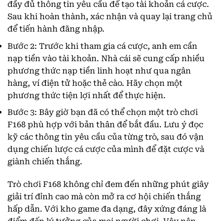
đầy đủ thông tin yêu cầu để tạo tài khoản cá cược.
Sau khi hoàn thành, xác nhận và quay lại trang chủ
để tiến hành đăng nhập.
Bước 2: Trước khi tham gia cá cược, anh em cần
nạp tiền vào tài khoản. Nhà cái sẽ cung cấp nhiều
phương thức nạp tiền linh hoạt như qua ngân
hàng, ví điện tử hoặc thẻ cào. Hãy chọn một
phương thức tiện lợi nhất để thực hiện.
Bước 3: Bây giờ bạn đã có thể chọn một
trò chơi
F168
phù hợp với bản thân để bắt đầu. Lưu ý đọc
kỹ các thông tin yêu cầu của từng trò, sau đó vận
dụng chiến lược cá cược của mình để đặt cược và
giành chiến thắng.
Trò chơi F168
không chỉ đem đến những phút giây
giải trí đỉnh cao mà còn mở ra cơ hội chiến thắng
hấp dẫn. Với kho game đa dạng, đây xứng đáng là