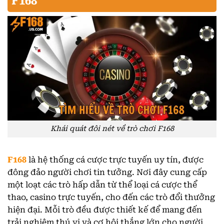
F168
Khái quát đôi nét về trò chơi F168
F168
là hệ thống cá cược trực tuyến uy tín, được
đông đảo người chơi tin tưởng. Nơi đây cung cấp
một loạt các trò hấp dẫn từ thể loại cá cược thể
thao, casino trực tuyến, cho đến các trò đổi thưởng
hiện đại. Mỗi trò đều được thiết kế để mang đến
trải nghiệm thú vị và cơ hội thắng lớn cho người