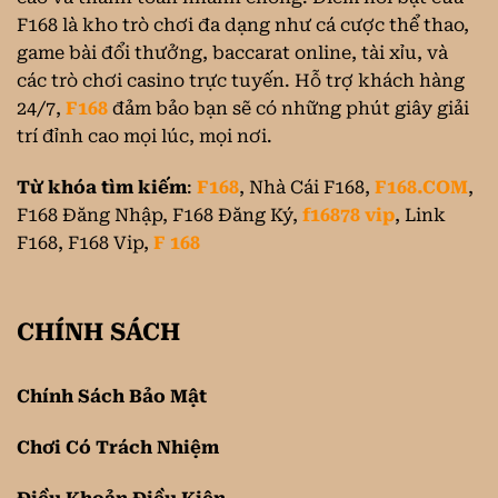
F168 là kho trò chơi đa dạng như cá cược thể thao,
game bài đổi thưởng, baccarat online, tài xỉu, và
các trò chơi casino trực tuyến. Hỗ trợ khách hàng
24/7,
F168
đảm bảo bạn sẽ có những phút giây giải
trí đỉnh cao mọi lúc, mọi nơi.
Từ khóa tìm kiếm
:
F168
, Nhà Cái F168,
F168.COM
,
F168 Đăng Nhập, F168 Đăng Ký,
f16878 vip
, Link
F168, F168 Vip,
F 168
CHÍNH SÁCH
Chính Sách Bảo Mật
Chơi Có Trách Nhiệm