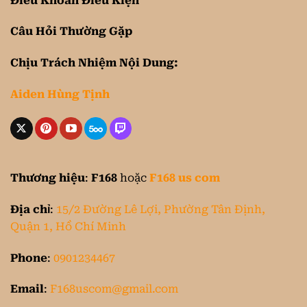
Điều Khoản Điều Kiện
Câu Hỏi Thường Gặp
Chịu Trách Nhiệm Nội Dung:
Aiden Hùng Tịnh
Thương hiệu
:
F168
hoặc
F168 us com
Địa chỉ
:
15/2 Đường Lê Lợi, Phường Tân Định,
Quận 1, Hồ Chí Minh
Phone
:
0901234467
Email
:
F168uscom@gmail.com