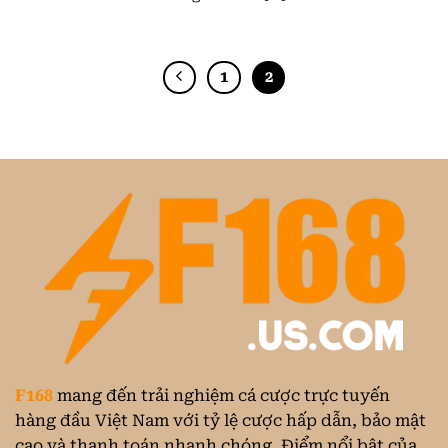
1
2
F168
mang đến trải nghiệm cá cược trực tuyến
hàng đầu Việt Nam với tỷ lệ cược hấp dẫn, bảo mật
cao và thanh toán nhanh chóng. Điểm nổi bật của